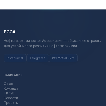
PGCA
Нефтегазохимическая Ассоциация — объединяя отрасль
для устойчивого развития нефтегазохимии.
Instagram
Telegram
POLYPARK.KZ
НАВИГАЦИЯ
О нас
Команда
ТК 128
Новости
Проекты