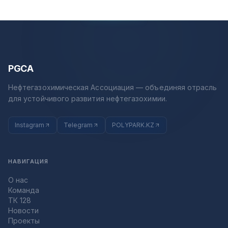
PGCA
Нефтегазохимическая Ассоциация — объединяя отрасль
для устойчивого развития нефтегазохимии.
Instagram
Telegram
POLYPARK.KZ
НАВИГАЦИЯ
О нас
Команда
ТК 128
Новости
Проекты