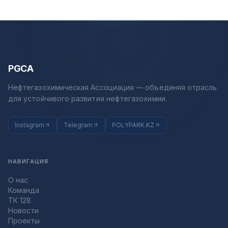
PGCA
Нефтегазохимическая Ассоциация — объединяя отрасль
для устойчивого развития нефтегазохимии.
Instagram
Telegram
POLYPARK.KZ
НАВИГАЦИЯ
О нас
Команда
ТК 128
Новости
Проекты