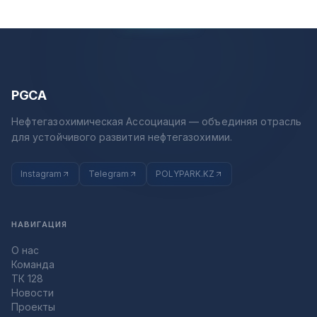
PGCA
Нефтегазохимическая Ассоциация — объединяя отрасль
для устойчивого развития нефтегазохимии.
Instagram
Telegram
POLYPARK.KZ
НАВИГАЦИЯ
О нас
Команда
ТК 128
Новости
Проекты