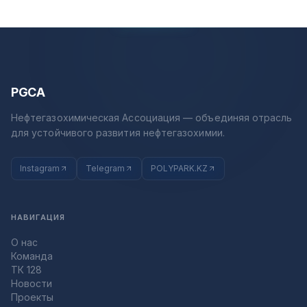
PGCA
Нефтегазохимическая Ассоциация — объединяя отрасль
для устойчивого развития нефтегазохимии.
Instagram
Telegram
POLYPARK.KZ
НАВИГАЦИЯ
О нас
Команда
ТК 128
Новости
Проекты