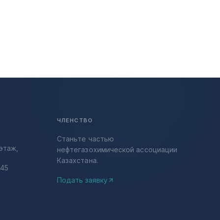
ЧЛЕНСТВО
Станьте частью
этаж,
нефтегазохимической ассоциации
Казахстана.
-45
Подать заявку