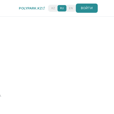
POLYPARK.KZ
ВОЙТИ
KZ
RU
EN
.