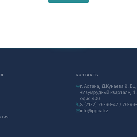
ИЯ
КОНТАКТЫ
г. Астана, Д.Кунаева 8, БЦ
«Изумрудный квартал», 4 
офис 406
8 (7172) 76-96-47 / 76-96
info@pgca.kz
ятия