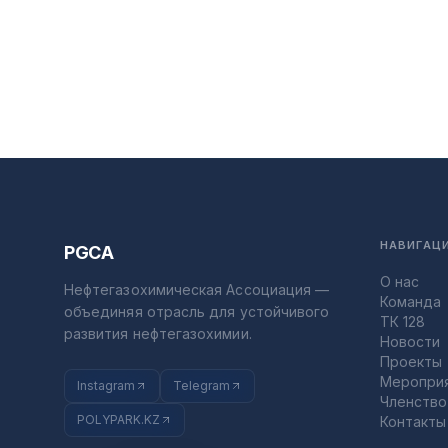
НАВИГАЦ
PGCA
О нас
Нефтегазохимическая Ассоциация —
Команда
объединяя отрасль для устойчивого
ТК 128
развития нефтегазохимии.
Новости
Проекты
Меропри
Instagram
Telegram
Членство
POLYPARK.KZ
Контакты