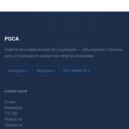
PGCA
Нефтегазохимическая Ассоциация — объединяя отрасль
для устойчивого развития нефтегазохимии.
Instagram
Telegram
POLYPARK.KZ
НАВИГАЦИЯ
О нас
Команда
ТК 128
Новости
Проекты