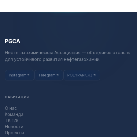
PGCA
Нефтегазохимическая Ассоциация — объединяя отрасль
для устойчивого развития нефтегазохимии.
Instagram
Telegram
POLYPARK.KZ
НАВИГАЦИЯ
О нас
Команда
ТК 128
Новости
Проекты