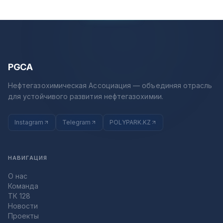
PGCA
Нефтегазохимическая Ассоциация — объединяя отрасль
для устойчивого развития нефтегазохимии.
Instagram
Telegram
POLYPARK.KZ
НАВИГАЦИЯ
О нас
Команда
ТК 128
Новости
Проекты