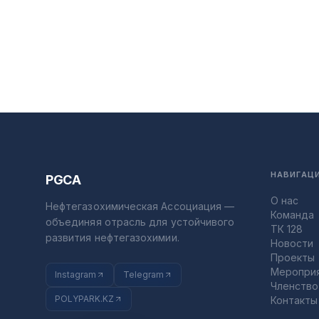
НАВИГАЦ
PGCA
О нас
Нефтегазохимическая Ассоциация —
Команда
объединяя отрасль для устойчивого
ТК 128
развития нефтегазохимии.
Новости
Проекты
Меропри
Instagram
Telegram
Членство
POLYPARK.KZ
Контакты