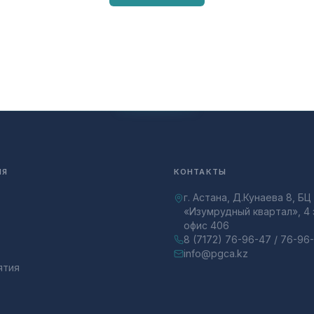
ИЯ
КОНТАКТЫ
г. Астана, Д.Кунаева 8, БЦ
«Изумрудный квартал», 4 
офис 406
8 (7172) 76-96-47 / 76-96
info@pgca.kz
ятия