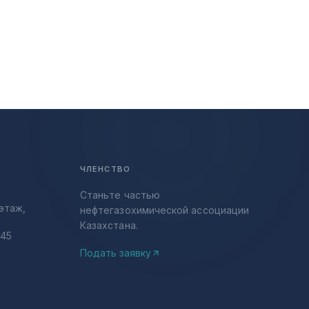
ЧЛЕНСТВО
Станьте частью
этаж,
нефтегазохимической ассоциации
Казахстана.
-45
Подать заявку