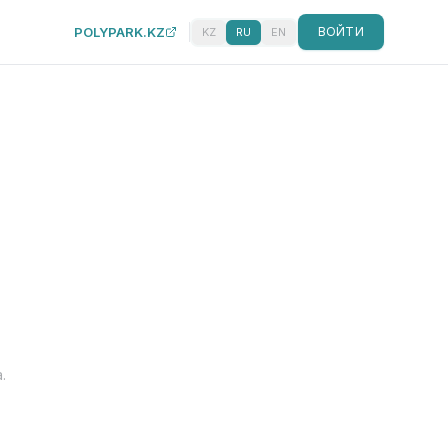
POLYPARK.KZ
ВОЙТИ
KZ
RU
EN
.