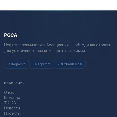
PGCA
Нефтегазохимическая Ассоциация — объединяя отрасль
для устойчивого развития нефтегазохимии.
Instagram
Telegram
POLYPARK.KZ
НАВИГАЦИЯ
О нас
Команда
ТК 128
Новости
Проекты