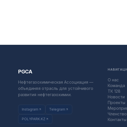
НАВИГАЦ
PGCA
О нас
Нефтегазохимическая Ассоциация —
Команда
объединяя отрасль для устойчивого
ТК 128
развития нефтегазохимии.
Новости
Проекты
Меропри
Instagram
Telegram
Членство
POLYPARK.KZ
Контакты