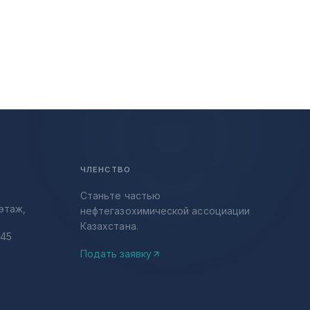
ЧЛЕНСТВО
Станьте частью
этаж,
нефтегазохимической ассоциации
Казахстана.
-45
Подать заявку