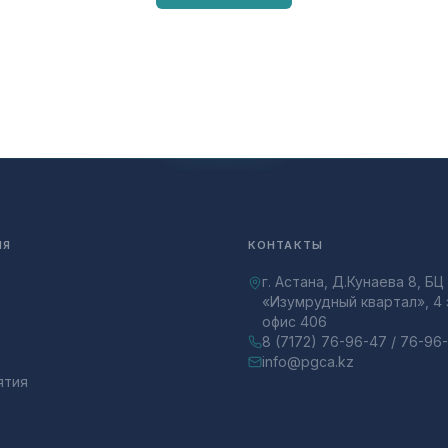
ИЯ
КОНТАКТЫ
г. Астана, Д.Кунаева 8, БЦ
«Изумрудный квартал», 4 
офис 406
8 (7172) 76-96-47 / 76-96
info@pgca.kz
ятия