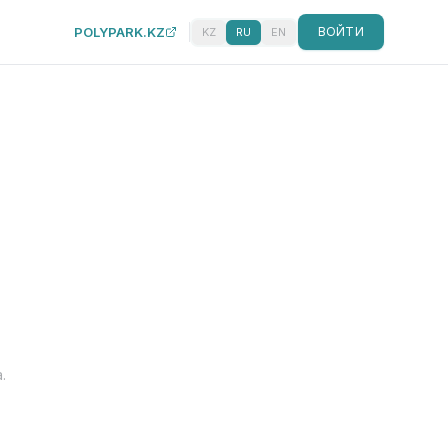
POLYPARK.KZ
ВОЙТИ
KZ
RU
EN
.