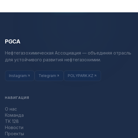
PGCA
Нефтегазохимическая Ассоциация — объединяя отрасль
для устойчивого развития нефтегазохимии.
Instagram
Telegram
POLYPARK.KZ
НАВИГАЦИЯ
О нас
Команда
ТК 128
Новости
Проекты