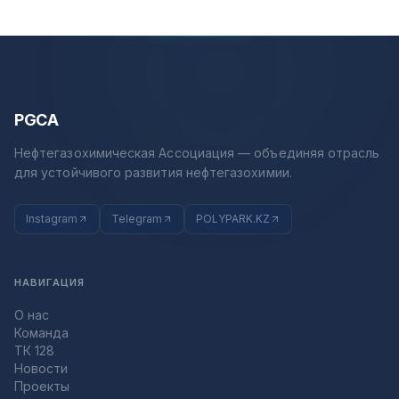
PGCA
Нефтегазохимическая Ассоциация — объединяя отрасль
для устойчивого развития нефтегазохимии.
Instagram
Telegram
POLYPARK.KZ
НАВИГАЦИЯ
О нас
Команда
ТК 128
Новости
Проекты