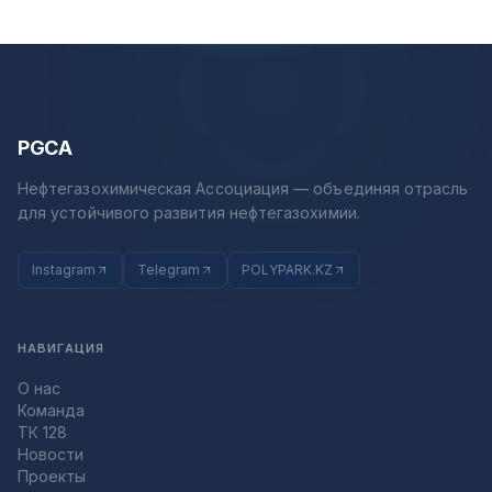
PGCA
Нефтегазохимическая Ассоциация — объединяя отрасль
для устойчивого развития нефтегазохимии.
Instagram
Telegram
POLYPARK.KZ
НАВИГАЦИЯ
О нас
Команда
ТК 128
Новости
Проекты