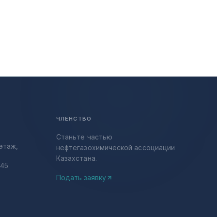
ЧЛЕНСТВО
Станьте частью
этаж,
нефтегазохимической ассоциации
Казахстана.
-45
Подать заявку