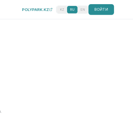
POLYPARK.KZ
ВОЙТИ
KZ
RU
EN
.