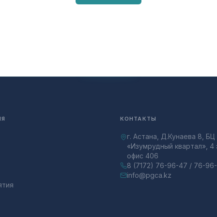
ИЯ
КОНТАКТЫ
г. Астана, Д.Кунаева 8, БЦ
«Изумрудный квартал», 4 
офис 406
8 (7172) 76-96-47 / 76-96
info@pgca.kz
ятия