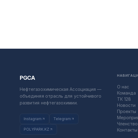
НАВИГАЦ
PGCA
О нас
Нефтегазохимическая Ассоциация —
Команда
объединяя отрасль для устойчивого
ТК 128
развития нефтегазохимии.
Новости
Проекты
Меропри
Instagram
Telegram
Членство
POLYPARK.KZ
Контакты