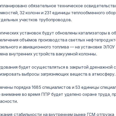
апланировано обязательное техническое освидетельств
ёмкостей, 32 колонн и 231 единицы теплообменного обор
тдельных участков трубопроводов.
огических установок будут обновлены катализаторы в о
увеличения объёмов производства светлых нефтепродук
изельного и авиационного топлива — на установке ЭЛОУ
мена внутренних устройств вакуумной колонны.
дования будет осуществляться в закрытой дренажной с
изировать выбросы загрязняющих веществ в атмосферу.
лечены порядка 1685 специалистов и 53 единицы специа
е внимание во время ППР будет уделено охране труда, 
асности.
жания стабильности на внутреннем рынке ГСМ отгрузка