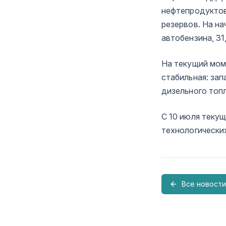
нефтепродуктов
резервов. На на
автобензина, 31
На текущий мом
стабильная: зап
дизельного топ
С 10 июля теку
технологически
Все новости