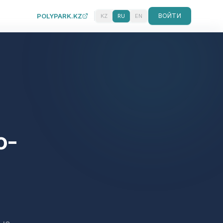
POLYPARK.KZ
ВОЙТИ
KZ
RU
EN
о-