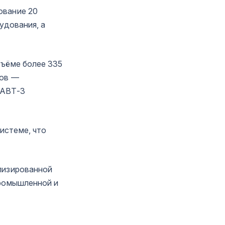
ование 20
удования, а
бъёме более 335
тов —
 АВТ-3
истеме, что
лизированной
промышленной и