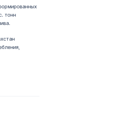
сформированных
с. тонн
лива.
ахстан
ебления,