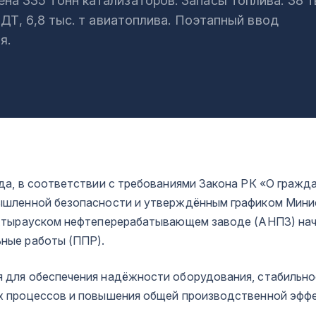
на 335 тонн катализаторов. Запасы топлива: 38 т
т ДТ, 6,8 тыс. т авиатоплива. Поэтапный ввод
я.
ода, в соответствии с требованиями Закона РК «О гражд
ышленной безопасности и утверждённым графиком Мини
 Атырауском нефтеперерабатывающем заводе (АНПЗ) нач
ные работы (ППР).
 для обеспечения надёжности оборудования, стабильно
х процессов и повышения общей производственной эфф