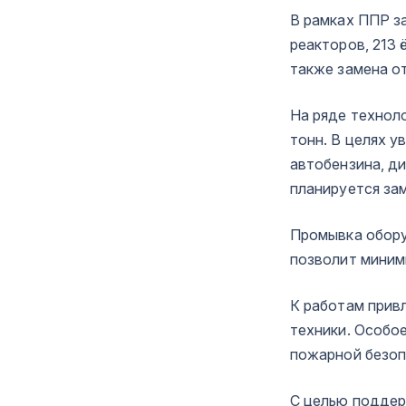
В рамках ППР з
реакторов, 213 
также замена о
На ряде технол
тонн. В целях 
автобензина, д
планируется за
Промывка обору
позволит миним
К работам прив
техники. Особо
пожарной безоп
С целью поддер