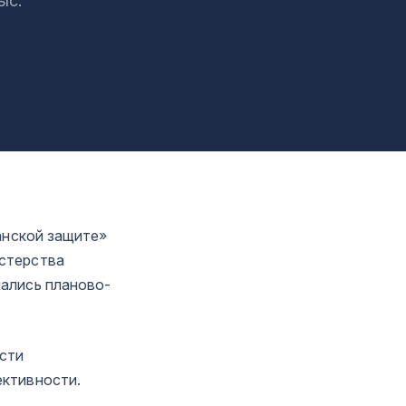
ыс.
анской защите»
стерства
ались планово-
сти
ективности.