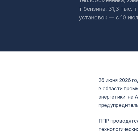
теплообменника, заме
т бензина, 31,3 тыс. 
установок — с 10 июл
26 июня 2026 г
в области пром
энергетики, на
предупредитель
ППР проводятся
технологически