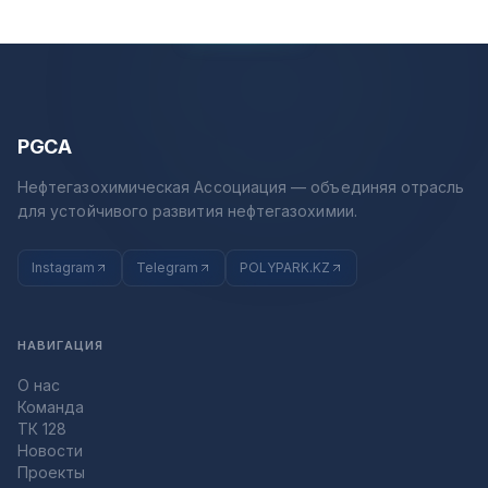
PGCA
Нефтегазохимическая Ассоциация — объединяя отрасль
для устойчивого развития нефтегазохимии.
Instagram
Telegram
POLYPARK.KZ
НАВИГАЦИЯ
О нас
Команда
ТК 128
Новости
Проекты